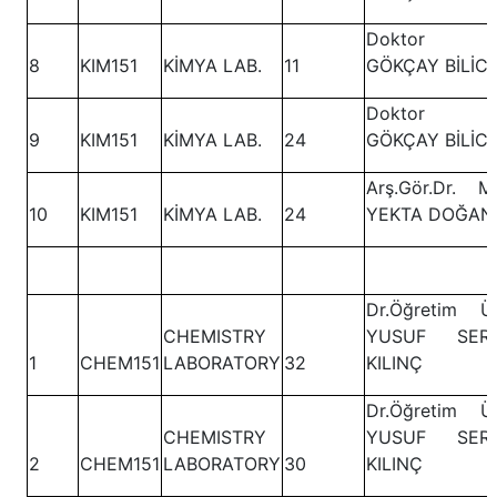
Doktor E
8
KIM151
KİMYA LAB.
11
GÖKÇAY BİLİCİ
Doktor E
9
KIM151
KİMYA LAB.
24
GÖKÇAY BİLİCİ
Arş.Gör.Dr. M
10
KIM151
KİMYA LAB.
24
YEKTA DOĞAN
Dr.Öğretim Üy
CHEMISTRY
YUSUF SER
1
CHEM151
LABORATORY
32
KILINÇ
Dr.Öğretim Üy
CHEMISTRY
YUSUF SER
2
CHEM151
LABORATORY
30
KILINÇ