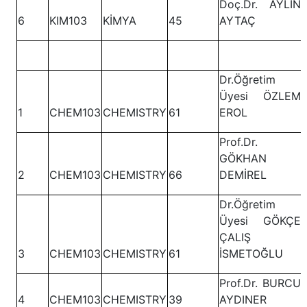
Doç.Dr. AYLİN
6
KIM103
KİMYA
45
AYTAÇ
Dr.Öğretim
Üyesi ÖZLEM
1
CHEM103
CHEMISTRY
61
EROL
Prof.Dr.
GÖKHAN
2
CHEM103
CHEMISTRY
66
DEMİREL
Dr.Öğretim
Üyesi GÖKÇE
ÇALIŞ
3
CHEM103
CHEMISTRY
61
İSMETOĞLU
Prof.Dr. BURCU
4
CHEM103
CHEMISTRY
39
AYDINER