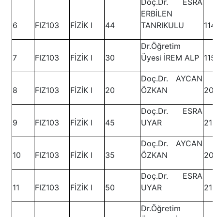
Doç.Dr. ESRA
ERBİLEN
6
FIZ103
FİZİK I
44
TANRIKULU
114
Dr.Öğretim
7
FIZ103
FİZİK I
30
Üyesi İREM ALP
115
Doç.Dr. AYCAN
8
FIZ103
FİZİK I
20
ÖZKAN
201
Doç.Dr. ESRA
9
FIZ103
FİZİK I
45
UYAR
212
Doç.Dr. AYCAN
10
FIZ103
FİZİK I
35
ÖZKAN
201
Doç.Dr. ESRA
11
FIZ103
FİZİK I
50
UYAR
212
Dr.Öğretim