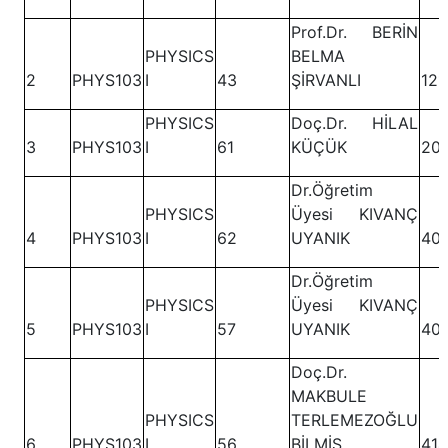
Prof.Dr. BERİN
PHYSICS
BELMA
2
PHYS103
I
43
ŞİRVANLI
121
PHYSICS
Doç.Dr. HİLAL
3
PHYS103
I
61
KÜÇÜK
20
Dr.Öğretim
PHYSICS
Üyesi KIVANÇ
4
PHYS103
I
62
UYANIK
40
Dr.Öğretim
PHYSICS
Üyesi KIVANÇ
5
PHYS103
I
57
UYANIK
40
Doç.Dr.
MAKBULE
PHYSICS
TERLEMEZOĞLU
6
PHYS103
I
56
BİLMİŞ
414