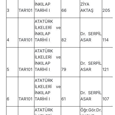
İNKILAP
ZİYA
3
TAR101
TARİHİ I
66
AKTAŞ
205
ATATÜRK
İLKELERİ ve
İNKILAP
Dr. SERPİL
4
TAR101
TARİHİ I
82
ASAR
114
ATATÜRK
İLKELERİ ve
İNKILAP
Dr. SERPİL
5
TAR101
TARİHİ I
79
ASAR
121
ATATÜRK
İLKELERİ ve
İNKILAP
Dr. SERPİL
6
TAR101
TARİHİ I
61
ASAR
107
ATATÜRK
Öğr.Gör.Dr.