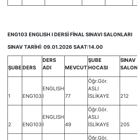
ENG103 ENGLISH I DERSİ FİNAL SINAVI SALONLARI
SINAV TARİHİ: 09.01.2026 SAAT:14.00
DERS
ŞUBE
SINAV
ŞUBE
DERS
ADI
MEVCUT
HOCASI
SALON
Öğr.Gör.
ENGLISH
ASLI
1
ENG103
I
77
İSLİKAYE
212
Öğr.Gör.
ENGLISH
ASLI
2
ENG103
I
49
İSLİKAYE
205
Öğr.Gör.