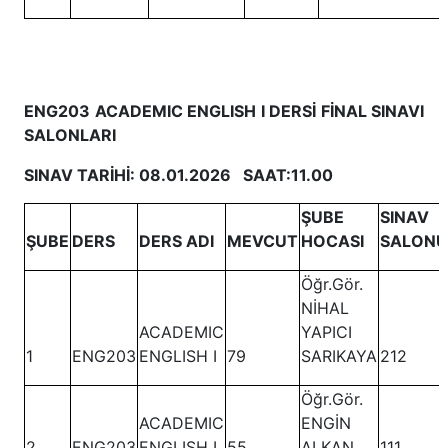
ENG203 ACADEMIC ENGLISH I DERSİ FİNAL SINAVI
SALONLARI
SINAV TARİHİ: 08.01.2026 SAAT:11.00
ŞUBE
SINAV
ŞUBE
DERS
DERS ADI
MEVCUT
HOCASI
SALONU
Öğr.Gör.
NİHAL
ACADEMIC
YAPICI
1
ENG203
ENGLISH I
79
SARIKAYA
212
Öğr.Gör.
ACADEMIC
ENGİN
2
ENG203
ENGLISH I
55
ALKAN
111