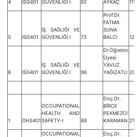
4
ISG401
GÜVENLİĞİ I
92
AYKAÇ
111
Prof.Dr.
FATMA
İŞ SAĞLIĞI VE
SUNA
5
ISG401
GÜVENLİĞİ I
73
BALCI
121
Dr.Öğretim
Üyesi
İŞ SAĞLIĞI VE
YAVUZ
6
ISG401
GÜVENLİĞİ I
96
YAĞIZATLI
20
Doç.Dr.
OCCUPATIONAL
BİRCE
HEALTH AND
PEKMEZCİ
1
OHS401
SAFETY-I
88
KARAMAN
21
OCCUPATIONAL
Doç.Dr.