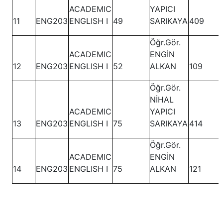
ACADEMIC
YAPICI
11
ENG203
ENGLISH I
49
SARIKAYA
409
Öğr.Gör.
ACADEMIC
ENGİN
12
ENG203
ENGLISH I
52
ALKAN
109
Öğr.Gör.
NİHAL
ACADEMIC
YAPICI
13
ENG203
ENGLISH I
75
SARIKAYA
414
Öğr.Gör.
ACADEMIC
ENGİN
14
ENG203
ENGLISH I
75
ALKAN
121