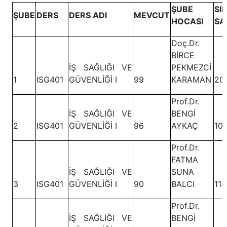
ŞUBE
SI
ŞUBE
DERS
DERS ADI
MEVCUT
HOCASI
SA
Doç.Dr.
BİRCE
İŞ SAĞLIĞI VE
PEKMEZCİ
1
ISG401
GÜVENLİĞİ I
99
KARAMAN
20
Prof.Dr.
İŞ SAĞLIĞI VE
BENGİ
2
ISG401
GÜVENLİĞİ I
96
AYKAÇ
10
Prof.Dr.
FATMA
İŞ SAĞLIĞI VE
SUNA
3
ISG401
GÜVENLİĞİ I
90
BALCI
114
Prof.Dr.
İŞ SAĞLIĞI VE
BENGİ