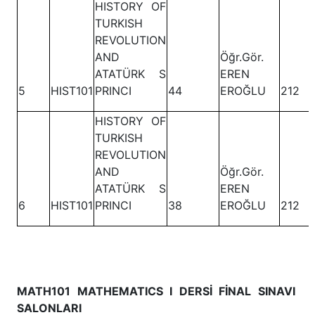
HISTORY OF
TURKISH
REVOLUTION
AND
Öğr.Gör.
ATATÜRK S
EREN
5
HIST101
PRINCI
44
EROĞLU
212
HISTORY OF
TURKISH
REVOLUTION
AND
Öğr.Gör.
ATATÜRK S
EREN
6
HIST101
PRINCI
38
EROĞLU
212
MATH101 MATHEMATICS I DERSİ FİNAL SINAVI
SALONLARI