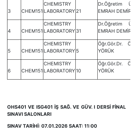
CHEMISTRY
Dr.Öğretim Üy
3
CHEM151
LABORATORY
21
EMRAH DEMİR
CHEMISTRY
Dr.Öğretim Üy
4
CHEM151
LABORATORY
31
EMRAH DEMİR
CHEMISTRY
Öğr.Gör.Dr. Ö
5
CHEM151
LABORATORY
5
YÖRÜK
CHEMISTRY
Öğr.Gör.Dr. Ö
6
CHEM151
LABORATORY
10
YÖRÜK
OHS401 VE ISG401 İŞ SAĞ. VE GÜV. I DERSİ FİNAL
SINAVI SALONLARI
SINAV TARİHİ: 07.01.2026 SAAT: 11:00