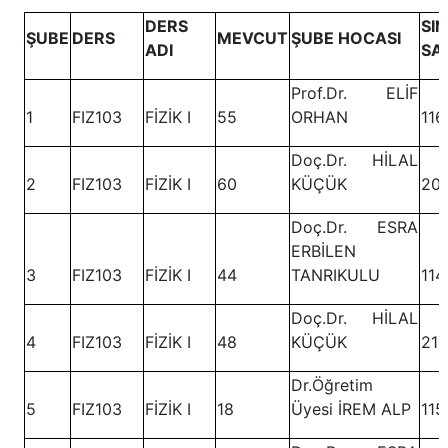
DERS
SI
ŞUBE
DERS
MEVCUT
ŞUBE HOCASI
ADI
SA
Prof.Dr. ELİF
1
FIZ103
FİZİK I
55
ORHAN
116
Doç.Dr. HİLAL
2
FIZ103
FİZİK I
60
KÜÇÜK
20
Doç.Dr. ESRA
ERBİLEN
3
FIZ103
FİZİK I
44
TANRIKULU
114
Doç.Dr. HİLAL
4
FIZ103
FİZİK I
48
KÜÇÜK
214
Dr.Öğretim
5
FIZ103
FİZİK I
18
Üyesi İREM ALP
115