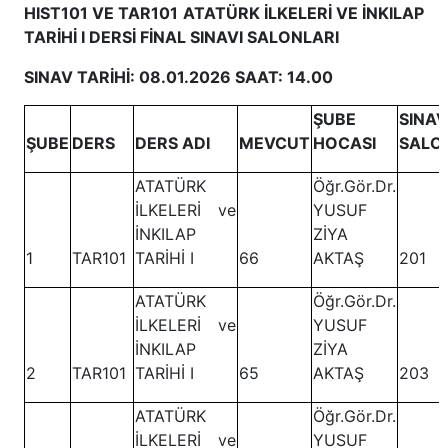
HIST101 VE TAR101 ATATÜRK İLKELERİ VE İNKILAP
TARİHİ I DERSİ FİNAL SINAVI SALONLARI
SINAV TARİHİ: 08.01.2026 SAAT: 14.00
ŞUBE
SINAV
ŞUBE
DERS
DERS ADI
MEVCUT
HOCASI
SALO
ATATÜRK
Öğr.Gör.Dr.
İLKELERİ ve
YUSUF
İNKILAP
ZİYA
1
TAR101
TARİHİ I
66
AKTAŞ
201
ATATÜRK
Öğr.Gör.Dr.
İLKELERİ ve
YUSUF
İNKILAP
ZİYA
2
TAR101
TARİHİ I
65
AKTAŞ
203
ATATÜRK
Öğr.Gör.Dr.
İLKELERİ ve
YUSUF