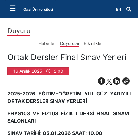
☰
Dil Seçiniz 
Gazi Üniversitesi
EN
Duyuru
Haberler
Duyurular
Etkinlikler
Ortak Dersler Final Sınav Yerleri
16 Aralık 2025 |
12:00
2025-2026 EĞİTİM-ÖĞRETİM YILI GÜZ YARIYILI
ORTAK DERSLER SINAV YERLERİ
PHYS103 VE FIZ103 FİZİK I DERSİ FİNAL SINAVI
SALONLARI
SINAV TARİHİ: 05.01.2026 SAAT: 10.00