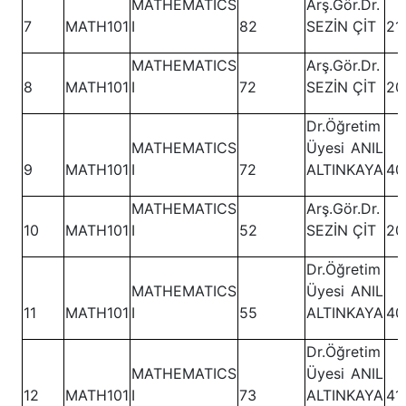
MATHEMATICS
Arş.Gör.Dr.
7
MATH101
I
82
SEZİN ÇİT
21
MATHEMATICS
Arş.Gör.Dr.
8
MATH101
I
72
SEZİN ÇİT
20
Dr.Öğretim
MATHEMATICS
Üyesi ANIL
9
MATH101
I
72
ALTINKAYA
40
MATHEMATICS
Arş.Gör.Dr.
10
MATH101
I
52
SEZİN ÇİT
20
Dr.Öğretim
MATHEMATICS
Üyesi ANIL
11
MATH101
I
55
ALTINKAYA
40
Dr.Öğretim
MATHEMATICS
Üyesi ANIL
12
MATH101
I
73
ALTINKAYA
41