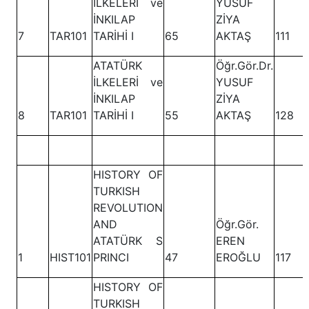
İLKELERİ ve
YUSUF
İNKILAP
ZİYA
7
TAR101
TARİHİ I
65
AKTAŞ
111
ATATÜRK
Öğr.Gör.Dr.
İLKELERİ ve
YUSUF
İNKILAP
ZİYA
8
TAR101
TARİHİ I
55
AKTAŞ
128
HISTORY OF
TURKISH
REVOLUTION
AND
Öğr.Gör.
ATATÜRK S
EREN
1
HIST101
PRINCI
47
EROĞLU
117
HISTORY OF
TURKISH