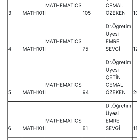
MATHEMATICS
CEMAL
3
MATH101
I
105
ÖZEKEN
10
Dr.Öğretim
Üyesi
MATHEMATICS
EMRE
4
MATH101
I
75
SEVGİ
12
Dr.Öğretim
Üyesi
ÇETİN
MATHEMATICS
CEMAL
5
MATH101
I
94
ÖZEKEN
20
Dr.Öğretim
Üyesi
MATHEMATICS
EMRE
6
MATH101
I
81
SEVGİ
11