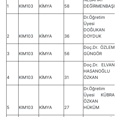
1
KIM103
KİMYA
58
DEĞİRMENBAŞI
Dr.Öğretim
Üyesi
DOĞUKAN
2
KIM103
KİMYA
36
DOYDUK
Doç.Dr. ÖZLEM
3
KIM103
KİMYA
56
GÜNGÖR
Doç.Dr. ELVAN
HASANOĞLU
4
KIM103
KİMYA
31
ÖZKAN
Dr.Öğretim
Üyesi KÜBRA
ÖZKAN
5
KIM103
KİMYA
27
HÜKÜM