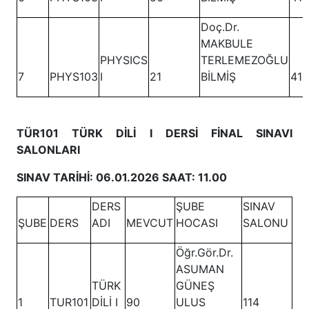
Doç.Dr.
MAKBULE
PHYSICS
TERLEMEZOĞLU
7
PHYS103
I
21
BİLMİŞ
414
TÜR101 TÜRK DİLİ I DERSİ FİNAL SINAVI
SALONLARI
SINAV TARİHİ: 06.01.2026 SAAT: 11.00
DERS
ŞUBE
SINAV
ŞUBE
DERS
ADI
MEVCUT
HOCASI
SALONU
Öğr.Gör.Dr.
ASUMAN
TÜRK
GÜNEŞ
1
TUR101
DİLİ I
90
ULUS
114