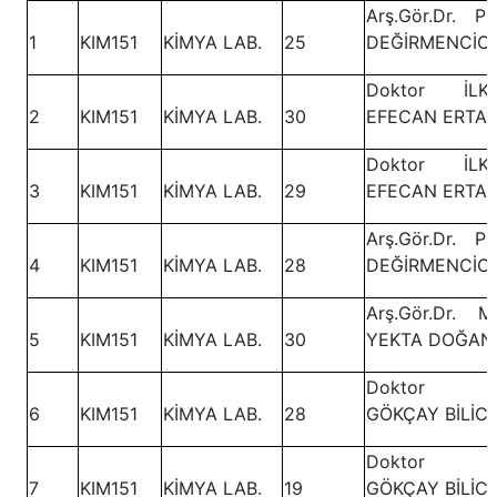
Arş.Gör.Dr. P
1
KIM151
KİMYA LAB.
25
DEĞİRMENCİO
Doktor İLK
2
KIM151
KİMYA LAB.
30
EFECAN ERTA
Doktor İLK
3
KIM151
KİMYA LAB.
29
EFECAN ERTA
Arş.Gör.Dr. P
4
KIM151
KİMYA LAB.
28
DEĞİRMENCİO
Arş.Gör.Dr. M
5
KIM151
KİMYA LAB.
30
YEKTA DOĞAN
Doktor E
6
KIM151
KİMYA LAB.
28
GÖKÇAY BİLİCİ
Doktor E
7
KIM151
KİMYA LAB.
19
GÖKÇAY BİLİCİ