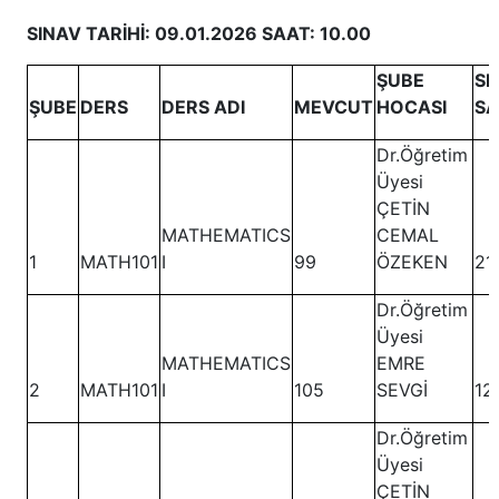
SINAV TARİHİ: 09.01.2026 SAAT: 10.00
ŞUBE
SI
ŞUBE
DERS
DERS ADI
MEVCUT
HOCASI
S
Dr.Öğretim
Üyesi
ÇETİN
MATHEMATICS
CEMAL
1
MATH101
I
99
ÖZEKEN
21
Dr.Öğretim
Üyesi
MATHEMATICS
EMRE
2
MATH101
I
105
SEVGİ
12
Dr.Öğretim
Üyesi
ÇETİN