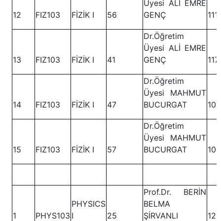
Üyesi ALİ EMRE
12
FIZ103
FİZİK I
56
GENÇ
111
Dr.Öğretim
Üyesi ALİ EMRE
13
FIZ103
FİZİK I
41
GENÇ
117
Dr.Öğretim
Üyesi MAHMUT
14
FIZ103
FİZİK I
47
BUCURGAT
107
Dr.Öğretim
Üyesi MAHMUT
15
FIZ103
FİZİK I
57
BUCURGAT
109
Prof.Dr. BERİN
PHYSICS
BELMA
1
PHYS103
I
25
ŞİRVANLI
121