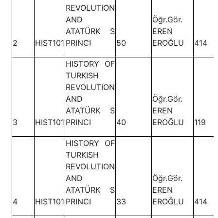
REVOLUTION
AND
Öğr.Gör.
ATATÜRK S
EREN
2
HIST101
PRINCI
50
EROĞLU
414
HISTORY OF
TURKISH
REVOLUTION
AND
Öğr.Gör.
ATATÜRK S
EREN
3
HIST101
PRINCI
40
EROĞLU
119
HISTORY OF
TURKISH
REVOLUTION
AND
Öğr.Gör.
ATATÜRK S
EREN
4
HIST101
PRINCI
33
EROĞLU
414