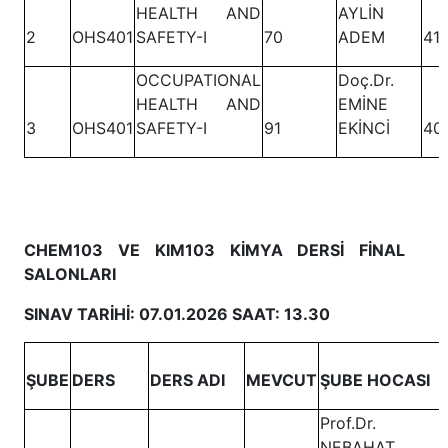
HEALTH AND
AYLİN
2
OHS401
SAFETY-I
70
ADEM
41
OCCUPATIONAL
Doç.Dr.
HEALTH AND
EMİNE
3
OHS401
SAFETY-I
91
EKİNCİ
40
CHEM103 VE KIM103 KİMYA DERSİ FİNAL
SALONLARI
SINAV TARİHİ: 07.01.2026 SAAT: 13.30
ŞUBE
DERS
DERS ADI
MEVCUT
ŞUBE HOCASI
Prof.Dr.
NEBAHAT