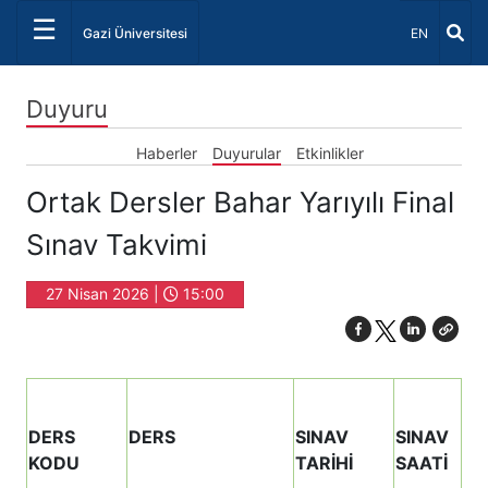
☰
Dil Seçiniz 
Gazi Üniversitesi
EN
Duyuru
Haberler
Duyurular
Etkinlikler
Ortak Dersler Bahar Yarıyılı Final
Sınav Takvimi
27 Nisan 2026 |
15:00
DERS
DERS
SINAV
SINAV
KODU
TARİHİ
SAATİ