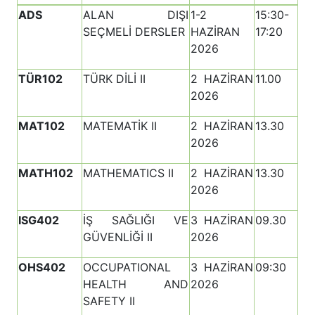
ADS
ALAN DIŞI
1-2
15:30-
SEÇMELİ DERSLER
HAZİRAN
17:20
2026
TÜR102
TÜRK DİLİ II
2 HAZİRAN
11.00
2026
MAT102
MATEMATİK II
2 HAZİRAN
13.30
2026
MATH102
MATHEMATICS II
2 HAZİRAN
13.30
2026
ISG402
İŞ SAĞLIĞI VE
3 HAZİRAN
09.30
GÜVENLİĞİ II
2026
OHS402
OCCUPATIONAL
3 HAZİRAN
09:30
HEALTH AND
2026
SAFETY II