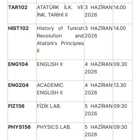
TAR102
ATATÜRK İLK. VE
3 HAZİRAN
14.00
İNK. TARİHİ II
2026
HIST102
History of Turkish
3 HAZİRAN
14.00
Revolution and
2026
Atatürk’s Principles
II
ENG104
ENGLISH II
4 HAZİRAN
09.30
2026
ENG204
ACADEMIC
4 HAZİRAN
13.30
ENGLISH II
2026
FIZ156
FİZİK LAB.
5 HAZİRAN
09:30
2026
PHYS156
PHYSICS LAB.
5 HAZİRAN
09:30
2026