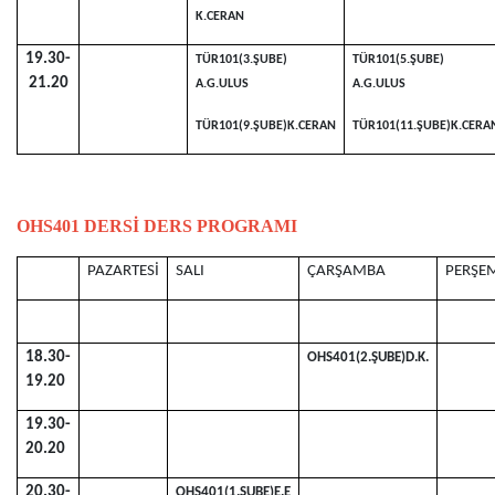
K.CERAN
19.30-
TÜR101(3.ŞUBE)
TÜR101(5.ŞUBE)
21.20
A.G.ULUS
A.G.ULUS
TÜR101(9.ŞUBE)K.CERAN
TÜR101(11.ŞUBE)K.CERA
OHS401 DERSİ
DERS PROGRAMI
PAZARTESİ
SALI
ÇARŞAMBA
PERŞE
18.30-
OHS401(2.ŞUBE)D.K.
19.20
19.30-
20.20
20.30-
OHS401(1.ŞUBE)E.E