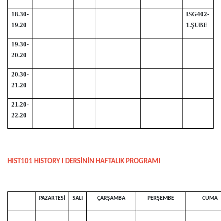
18.30-
ISG402-
19.20
1.ŞUBE
19.30-
20.20
20.30-
21.20
21.20-
22.20
HIST101 HISTORY I DERSİNİN HAFTALIK PROGRAMI
PAZARTESİ
SALI
ÇARŞAMBA
PERŞEMBE
CUMA