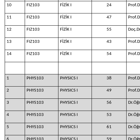
10
FIZ103
FİZİK I
24
Prof.
11
FIZ103
FİZİK I
47
Prof.
12
FIZ103
FİZİK I
55
Doç.D
13
FIZ103
FİZİK I
43
Prof.
14
FIZ103
FİZİK I
54
Prof.
1
PHYS103
PHYSICS I
38
Prof.
2
PHYS103
PHYSICS I
49
Prof.
3
PHYS103
PHYSICS I
56
Dr.Öğ
4
PHYS103
PHYSICS I
53
Dr.Öğ
5
PHYS103
PHYSICS I
61
Dr.Öğ
6
PHYS103
PHYSICS I
59
Dr.Öğ