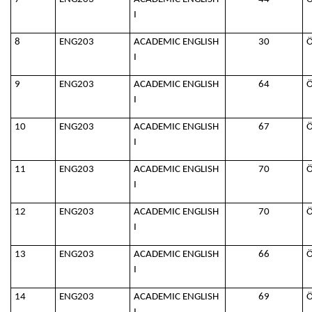
I
8
ENG203
ACADEMIC ENGLISH
30
Ö
I
9
ENG203
ACADEMIC ENGLISH
64
Ö
I
10
ENG203
ACADEMIC ENGLISH
67
Ö
I
11
ENG203
ACADEMIC ENGLISH
70
Ö
I
12
ENG203
ACADEMIC ENGLISH
70
Ö
I
13
ENG203
ACADEMIC ENGLISH
66
Ö
I
14
ENG203
ACADEMIC ENGLISH
69
Ö