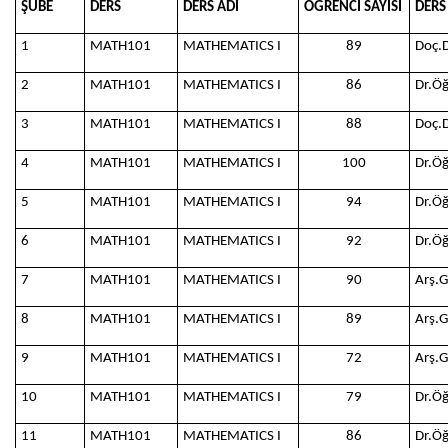
ŞUBE
DERS
DERS ADI
ÖĞRENCİ SAYISI
DERS
1
MATH101
MATHEMATICS I
89
Doç.
2
MATH101
MATHEMATICS I
86
Dr.Ö
3
MATH101
MATHEMATICS I
88
Doç.
4
MATH101
MATHEMATICS I
100
Dr.Ö
5
MATH101
MATHEMATICS I
94
Dr.Ö
6
MATH101
MATHEMATICS I
92
Dr.Ö
7
MATH101
MATHEMATICS I
90
Arş.G
8
MATH101
MATHEMATICS I
89
Arş.G
9
MATH101
MATHEMATICS I
72
Arş.G
10
MATH101
MATHEMATICS I
79
Dr.Ö
11
MATH101
MATHEMATICS I
86
Dr.Ö