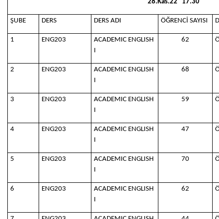
28.Kas.22
17.30
ŞUBE
DERS
DERS ADI
ÖĞRENCİ SAYISI
D
1
ENG203
ACADEMIC ENGLISH
62
Ö
I
2
ENG203
ACADEMIC ENGLISH
68
Ö
I
3
ENG203
ACADEMIC ENGLISH
59
Ö
I
4
ENG203
ACADEMIC ENGLISH
47
Ö
I
5
ENG203
ACADEMIC ENGLISH
70
Ö
I
6
ENG203
ACADEMIC ENGLISH
62
Ö
I
7
ENG203
ACADEMIC ENGLISH
44
Ö