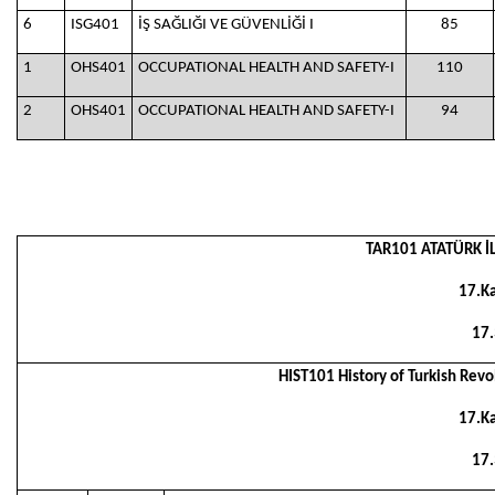
6
ISG401
İŞ SAĞLIĞI VE GÜVENLİĞİ I
85
1
OHS401
OCCUPATIONAL HEALTH AND SAFETY-I
110
2
OHS401
OCCUPATIONAL HEALTH AND SAFETY-I
94
TAR101 ATATÜRK İLK
17.K
17
HIST101 History of Turkish Revol
17.K
17