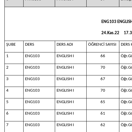
ENG103 ENGLISH
24.Kas.22
17.
ŞUBE
DERS
DERS ADI
ÖĞRENCİ SAYISI
DERS 
1
ENG103
ENGLISH I
66
Öğr.G
2
ENG103
ENGLISH I
70
Öğr.G
3
ENG103
ENGLISH I
67
Öğr.G
4
ENG103
ENGLISH I
70
Öğr.G
5
ENG103
ENGLISH I
65
Öğr.G
6
ENG103
ENGLISH I
61
Öğr.G
7
ENG103
ENGLISH I
62
Öğr.G