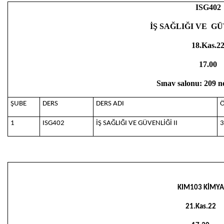
ISG402
İŞ SAĞLIĞI VE GÜ
18.Kas.2
17.00
Sınav salonu: 209 n
ŞUBE
DERS
DERS ADI
Ö
1
ISG402
İŞ SAĞLIĞI VE GÜVENLİĞİ II
3
KIM103 KİMYA
21.Kas.22