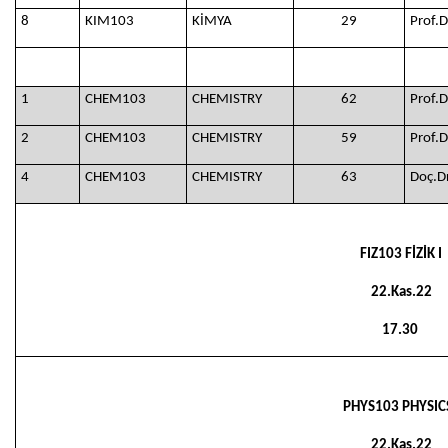
8
KIM103
KİMYA
29
Prof.
1
CHEM103
CHEMISTRY
62
Prof.
2
CHEM103
CHEMISTRY
59
Prof.
4
CHEM103
CHEMISTRY
63
Doç.D
FIZ103 FİZİK I
22.Kas.22
17.30
PHYS103 PHYSICS
22.Kas.22