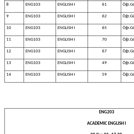
8
ENG103
ENGLISH I
61
Öğr.G
9
ENG103
ENGLISH I
62
Öğr.G
10
ENG103
ENGLISH I
65
Öğr.G
11
ENG103
ENGLISH I
70
Öğr.G
12
ENG103
ENGLISH I
67
Öğr.G
13
ENG103
ENGLISH I
49
Öğr.G
14
ENG103
ENGLISH I
59
Öğr.G
ENG203
ACADEMIC ENGLISH I