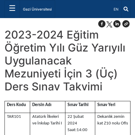
☰
Dil Seçiniz 
Gazi Üniversitesi
EN
2023-2024 Eğitim
Öğretim Yılı Güz Yarıyılı
Uygulanacak
Mezuniyeti İçin 3 (Üç)
Ders Sınav Takvimi
Ders Kodu
Dersin Adı
Sınav Tarihi
Sınav Yeri
TAR101
Atatürk İlkeleri
22 Şubat
Dekanlık zemin
ve İnkılap Tarihi I
2024
kat Z10 nolu Ofis
Saat:14:00