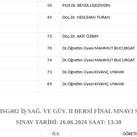
50
Prof.Dr. BEYZA LİŞESİVDİN
45
Doç.Dr. NESLİHAN TURAN
72
Doç.Dr. AKİF ÖZBAY
70
Dr.Öğretim Üyesi MAHMUT BUCURGAT
74
Dr.Öğretim Üyesi MAHMUT BUCURGAT
73
Dr.Öğretim Üyesi KIVANÇ UYANIK
69
Dr.Öğretim Üyesi KIVANÇ UYANIK
ISG402 İŞ SAĞ. VE GÜV. II DERSİ FİNAL SINAV
SINAV TARİHİ: 26.06.2024 SAAT: 13:30
Ö.S.
ÖĞRETİ