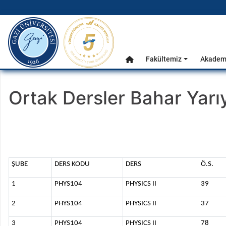
gazi.edu.tr
Ana Menü
Fakültemiz
Akademi
Anasayfa
Ortak Dersler Bahar Yarıy
ŞUBE
DERS KODU
DERS
Ö.S.
1
PHYS104
PHYSICS II
39
2
PHYS104
PHYSICS II
37
3
PHYS104
PHYSICS II
78