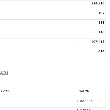
214-216
109
111
118
407-418
414
LARI
HOCASI
SALON
1. KAT 114