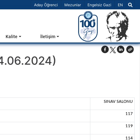
Dil Seçiniz 
Aday Öğrenci
Mezunlar
Engelsiz Gazi
EN
Kalite
İletişim
04.06.2024)
SINAV SALONU
117
119
114